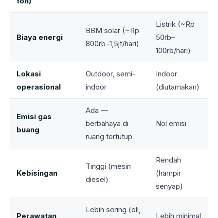
ton)
Listrik (~Rp
BBM solar (~Rp
Biaya energi
50rb–
800rb–1,5jt/hari)
100rb/hari)
Lokasi
Outdoor, semi-
Indoor
operasional
indoor
(diutamakan)
Ada —
Emisi gas
berbahaya di
Nol emisi
buang
ruang tertutup
Rendah
Tinggi (mesin
Kebisingan
(hampir
diesel)
senyap)
Lebih sering (oli,
Perawatan
Lebih minimal