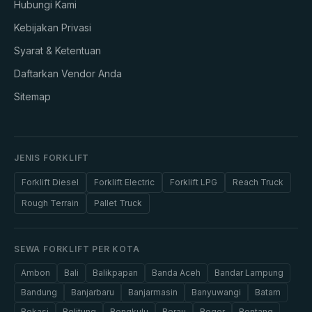
Hubungi Kami
Kebijakan Privasi
Syarat & Ketentuan
Daftarkan Vendor Anda
Sitemap
JENIS FORKLIFT
Forklift Diesel
Forklift Electric
Forklift LPG
Reach Truck
Rough Terrain
Pallet Truck
SEWA FORKLIFT PER KOTA
Ambon
Bali
Balikpapan
Banda Aceh
Bandar Lampung
Bandung
Banjarbaru
Banjarmasin
Banyuwangi
Batam
Bekasi
Belitung
Bengkulu
Berau
Bogor
Bontang