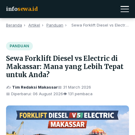
info
sewa.id
Beranda
›
Artikel
›
Panduan
›
Sewa Forklift Diesel vs Electric di Makassar: Mana...
PANDUAN
Sewa Forklift Diesel vs Electric di
Makassar: Mana yang Lebih Tepat
untuk Anda?
✍️
Tim Redaksi Makassar
📅
31 March 2026
📅 Diperbarui:
06 August 2026
👁 131 pembaca