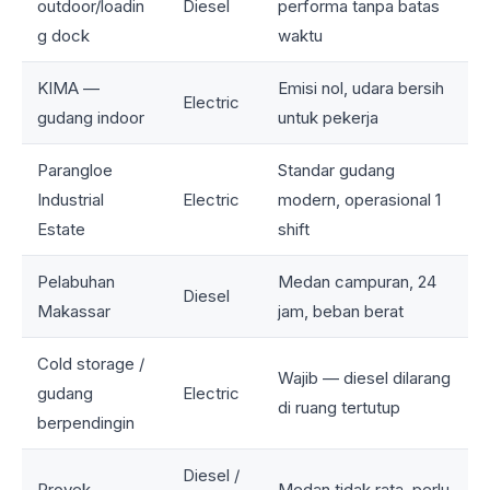
outdoor/loadin
Diesel
performa tanpa batas
g dock
waktu
KIMA —
Emisi nol, udara bersih
Electric
gudang indoor
untuk pekerja
Parangloe
Standar gudang
Industrial
Electric
modern, operasional 1
Estate
shift
Pelabuhan
Medan campuran, 24
Diesel
Makassar
jam, beban berat
Cold storage /
Wajib — diesel dilarang
gudang
Electric
di ruang tertutup
berpendingin
Diesel /
Proyek
Medan tidak rata, perlu