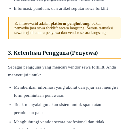
Informasi, panduan, dan artikel seputar sewa forklift
⚠ infosewa.id adalah
platform penghubung
, bukan
penyedia jasa sewa forklift secara langsung. Semua transaksi
sewa terjadi antara penyewa dan vendor secara langsung.
3. Ketentuan Pengguna (Penyewa)
Sebagai pengguna yang mencari vendor sewa forklift, Anda
menyetujui untuk:
Memberikan informasi yang akurat dan jujur saat mengisi
form permintaan penawaran
Tidak menyalahgunakan sistem untuk spam atau
permintaan palsu
Menghubungi vendor secara profesional dan tidak