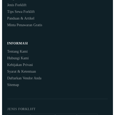
Jenis Forklift
Tips Sewa Forklift
Panduan & Artikel
Minta Penawaran Gratis
INFORMASI
Tentang Kami
Hubungi Kami
Kebijakan Privasi
Syarat & Ketentuan
Daftarkan Vendor Anda
Sitemap
JENIS FORKLIFT