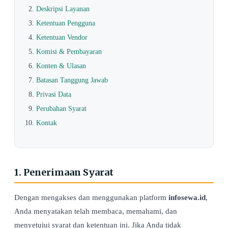
Deskripsi Layanan
Ketentuan Pengguna
Ketentuan Vendor
Komisi & Pembayaran
Konten & Ulasan
Batasan Tanggung Jawab
Privasi Data
Perubahan Syarat
Kontak
1. Penerimaan Syarat
Dengan mengakses dan menggunakan platform
infosewa.id
,
Anda menyatakan telah membaca, memahami, dan
menyetujui syarat dan ketentuan ini. Jika Anda tidak