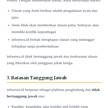
vendor. Dengan memberikan ulasan, Anda menyetujui bahwa:
Ulasan yang Anda berikan adalah pengalaman nyata dan
jujur
Anda tidak akan memberikan ulasan palsu, berbayar, atau
memiliki konflik kepentingan
infosewa.id berhak menghapus ulasan yang melanggar
kebijakan tanpa pemberitahuan
infosewa.id tidak bertanggung jawab atas keakuratan ulasan
yang diberikan oleh pengguna pihak ketiga.
7. Batasan Tanggung Jawab
infosewa.id berperan sebagai platform penghubung dan
tidak
bertanggung jawab
atas:
Kualitas, keandalan, atau kondisi unit forklift yang