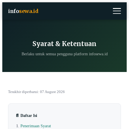
info
sewa.id
Syarat & Ketentuan
Berlaku untuk semua pengguna platform infosewa.id
Terakhir diperbarui: 07 August 2026
📄 Daftar Isi
Penerimaan Syarat