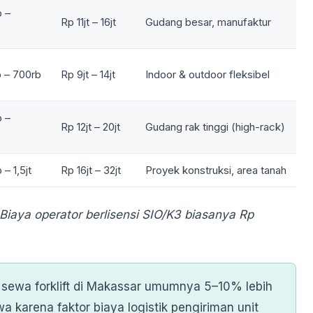
 –
Rp 11jt – 16jt
Gudang besar, manufaktur
 – 700rb
Rp 9jt – 14jt
Indoor & outdoor fleksibel
 –
Rp 12jt – 20jt
Gudang rak tinggi (high-rack)
– 1,5jt
Rp 16jt – 32jt
Proyek konstruksi, area tanah
Biaya operator berlisensi SIO/K3 biasanya Rp
sewa forklift di Makassar umumnya 5–10% lebih
wa karena faktor biaya logistik pengiriman unit