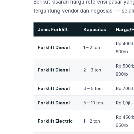
Berikut kisaran harga referensi pasar yan
tergantung vendor dan negosiasi — sela
Jenis Forklift
Kapasitas
Harga/H
Rp 400rb
Forklift Diesel
1 – 2 ton
600rb
Rp 500rb
Forklift Diesel
2 – 3 ton
800rb
Forklift Diesel
3 – 5 ton
Rp 700rb 
Forklift Diesel
5 – 10 ton
Rp 1,0jt –
Rp 450rb
Forklift Electric
1 – 2 ton
650rb