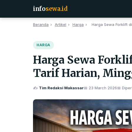
info
sewa.id
Beranda
›
Artikel
›
Harga
›
Harga Sewa Forklift di
HARGA
Harga Sewa Forklif
Tarif Harian, Min
✍️
Tim Redaksi Makassar
📅
23 March 2026
📅 Diper