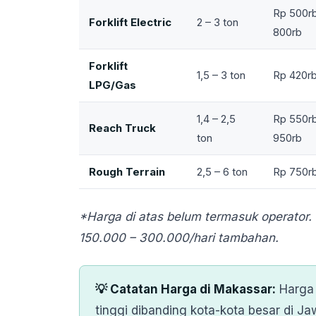
Rp 500rb
Forklift Electric
2 – 3 ton
800rb
Forklift
1,5 – 3 ton
Rp 420rb
LPG/Gas
1,4 – 2,5
Rp 550rb
Reach Truck
ton
950rb
Rough Terrain
2,5 – 6 ton
Rp 750rb 
*Harga di atas belum termasuk operator. 
150.000 – 300.000/hari tambahan.
💡 Catatan Harga di Makassar:
Harga 
tinggi dibanding kota-kota besar di Ja