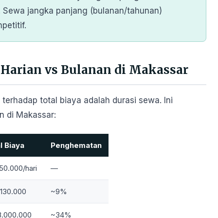
s. Sewa jangka panjang (bulanan/tahunan)
etitif.
Harian vs Bulanan di Makassar
terhadap total biaya adalah durasi sewa. Ini
on di Makassar:
l Biaya
Penghematan
50.000/hari
—
.130.000
~9%
3.000.000
~34%