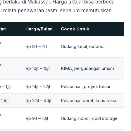
g berlaku di Makassar. Harga aktual bisa berbeda
lu minta penawaran resmi sebelum memutuskan.
ari
Harga/Bulan
Cocok Untuk
 –
Rp 8jt – 11jt
Gudang kecil, outdoor
 –
Rp 10jt – 15jt
KIMA, pergudangan umum
– 1,1jt
Rp 14jt – 22jt
Pelabuhan, proyek besar
 1,8jt
Rp 22jt – 40jt
Pelabuhan berat, konstruksi
 –
Rp 9jt – 13jt
Gudang indoor, cold storage