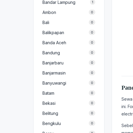
Bandar Lampung
1
Ambon
0
Bali
0
Balikpapan
0
Banda Aceh
0
Bandung
0
Banjarbaru
0
Banjarmasin
0
Banyuwangi
0
Pand
Batam
0
Sewa f
Bekasi
0
ini. F
Belitung
0
elect
Bengkulu
0
Sebel
meme