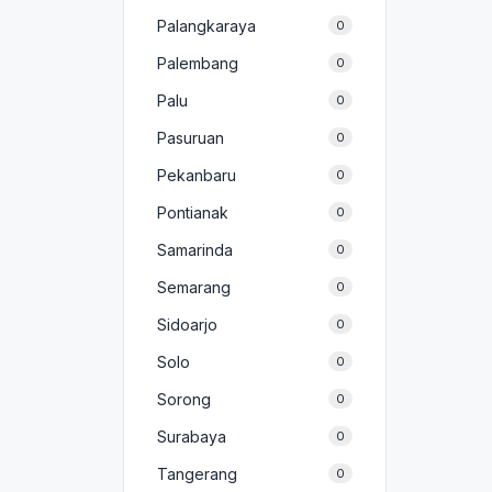
Palangkaraya
0
Palembang
0
Palu
0
Pasuruan
0
Pekanbaru
0
Pontianak
0
Samarinda
0
Semarang
0
Sidoarjo
0
Solo
0
Sorong
0
Surabaya
0
Tangerang
0