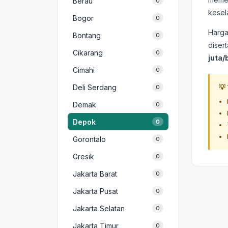
Berau
0
kesel
Bogor
0
Harga
Bontang
0
disert
Cikarang
0
juta/
Cimahi
0
Deli Serdang
💡
0
Demak
0
Depok
0
Gorontalo
0
Gresik
0
Jakarta Barat
0
Jakarta Pusat
0
Jakarta Selatan
0
Jakarta Timur
0