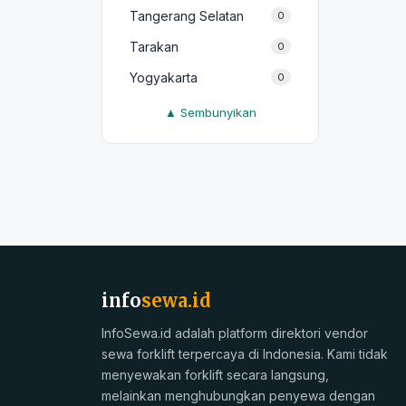
Tangerang Selatan
0
Tarakan
0
Yogyakarta
0
▲ Sembunyikan
info
sewa.id
InfoSewa.id adalah platform direktori vendor
sewa forklift terpercaya di Indonesia. Kami tidak
menyewakan forklift secara langsung,
melainkan menghubungkan penyewa dengan