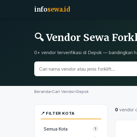
info
sewa.id
🔍 Vendor Sewa Forkl
0+ vendor terverifikasi di Depok — bandingkan ha
Beranda
›
Cari Vendor
›
Depok
0
vendor 
📍 FILTER KOTA
Semua Kota
1