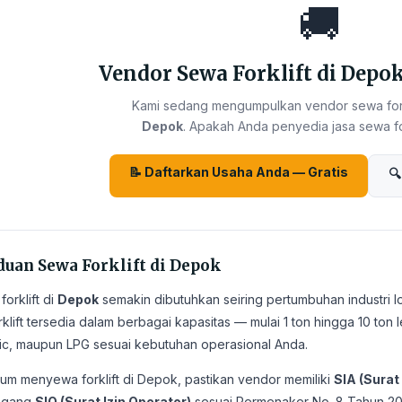
🚚
Vendor Sewa Forklift di Depo
Kami sedang mengumpulkan vendor sewa forkl
Depok
. Apakah Anda penyedia jasa sewa fork
📝 Daftarkan Usaha Anda — Gratis
🔍
uan Sewa Forklift di Depok
orklift di
Depok
semakin dibutuhkan seiring pertumbuhan industri lo
orklift tersedia dalam berbagai kapasitas — mulai 1 ton hingga 10 to
ric, maupun LPG sesuai kebutuhan operasional Anda.
um menyewa forklift di Depok, pastikan vendor memiliki
SIA (Surat 
gang
SIO (Surat Izin Operator)
sesuai Permenaker No. 8 Tahun 20