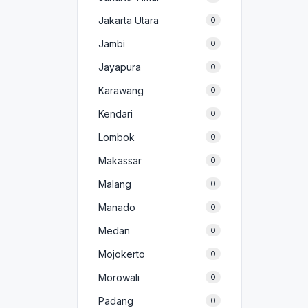
Jakarta Utara
0
Jambi
0
Jayapura
0
Karawang
0
Kendari
0
Lombok
0
Makassar
0
Malang
0
Manado
0
Medan
0
Mojokerto
0
Morowali
0
Padang
0