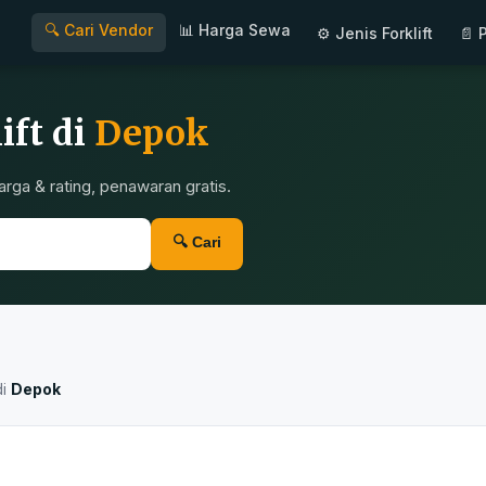
🔍 Cari Vendor
📊 Harga Sewa
⚙ Jenis Forklift
📄 
ift di
Depok
rga & rating, penawaran gratis.
🔍 Cari
di
Depok