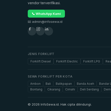
vendor terverifikasi.
📞 WhatsApp Kami
📧 admin@infosewa.id
JENIS FORKLIFT
Forklift Diesel
Forklift Electric
Forklift LPG
Rea
SEWA FORKLIFT PER KOTA
Ambon
Bali
Balikpapan
Banda Aceh
Bandar
Bontang
Cikarang
Cimahi
Deli Serdang
Dem
© 2026 InfoSewa.id. Hak cipta dilindungi.