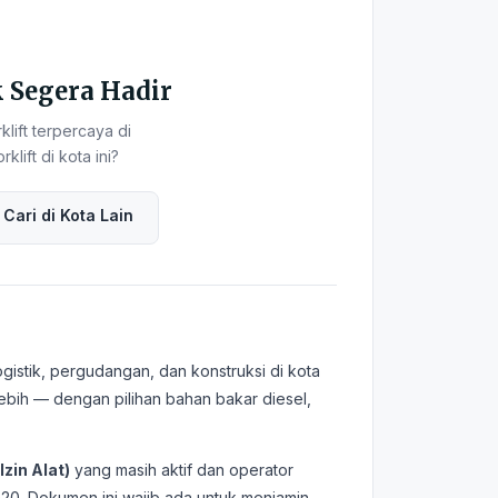
k Segera Hadir
ift terpercaya di
lift di kota ini?
 Cari di Kota Lain
gistik, pergudangan, dan konstruksi di kota
n lebih — dengan pilihan bahan bakar diesel,
Izin Alat)
yang masih aktif dan operator
20. Dokumen ini wajib ada untuk menjamin