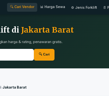
🔍 Cari Vendor
📊 Harga Sewa
⚙ Jenis Forklift
📄 
ift di
Jakarta Barat
gkan harga & rating, penawaran gratis.
🔍 Cari
di
Jakarta Barat