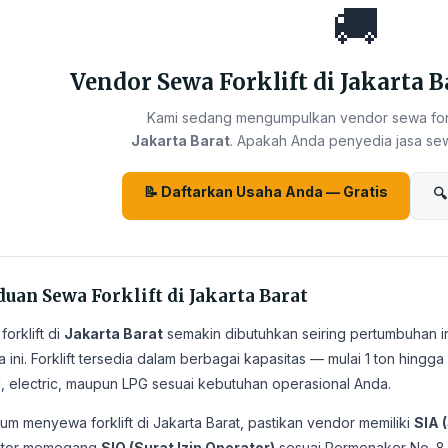
🚚
Vendor Sewa Forklift di Jakarta B
Kami sedang mengumpulkan vendor sewa forkl
Jakarta Barat
. Apakah Anda penyedia jasa sewa 
📝 Daftarkan Usaha Anda — Gratis
🔍
uan Sewa Forklift di Jakarta Barat
orklift di
Jakarta Barat
semakin dibutuhkan seiring pertumbuhan in
ta ini. Forklift tersedia dalam berbagai kapasitas — mulai 1 ton hing
l, electric, maupun LPG sesuai kebutuhan operasional Anda.
um menyewa forklift di Jakarta Barat, pastikan vendor memiliki
SIA (
ator memegang
SIO (Surat Izin Operator)
sesuai Permenaker No. 8 