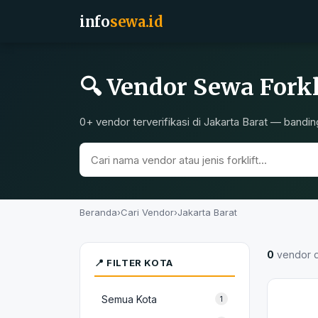
info
sewa.id
🔍 Vendor Sewa Forkl
0+ vendor terverifikasi di Jakarta Barat — bandin
Beranda
›
Cari Vendor
›
Jakarta Barat
0
vendor 
📍 FILTER KOTA
Semua Kota
1