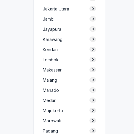
Jakarta Utara
0
Jambi
0
Jayapura
0
Karawang
0
Kendari
0
Lombok
0
Makassar
0
Malang
0
Manado
0
Medan
0
Mojokerto
0
Morowali
0
Padang
0