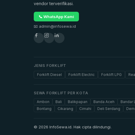
vendor terverifikasi.
📞 WhatsApp Kami
📧 admin@infosewa.id
JENIS FORKLIFT
Forklift Diesel
Forklift Electric
Forklift LPG
Rea
SEWA FORKLIFT PER KOTA
Ambon
Bali
Balikpapan
Banda Aceh
Bandar
Bontang
Cikarang
Cimahi
Deli Serdang
Dem
© 2026 InfoSewa.id. Hak cipta dilindungi.