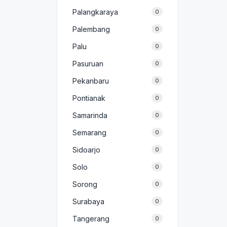
Palangkaraya
0
Palembang
0
Palu
0
Pasuruan
0
Pekanbaru
0
Pontianak
0
Samarinda
0
Semarang
0
Sidoarjo
0
Solo
0
Sorong
0
Surabaya
0
Tangerang
0