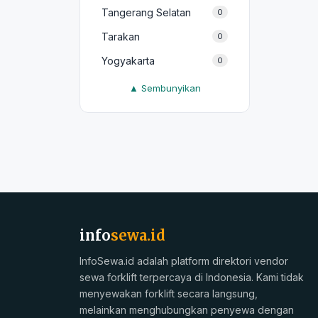
Tangerang Selatan
0
Tarakan
0
Yogyakarta
0
▲ Sembunyikan
info
sewa.id
InfoSewa.id adalah platform direktori vendor
sewa forklift terpercaya di Indonesia. Kami tidak
menyewakan forklift secara langsung,
melainkan menghubungkan penyewa dengan