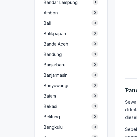
Bandar Lampung
1
Ambon
0
Bali
0
Balikpapan
0
Banda Aceh
0
Bandung
0
Banjarbaru
0
Banjarmasin
0
Banyuwangi
0
Pand
Batam
0
Sewa f
Bekasi
0
di ko
Belitung
0
diese
Bengkulu
0
Sebel
oper