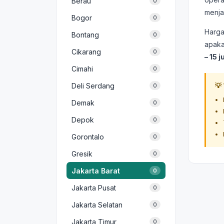
Berau
0
menja
Bogor
0
Harga
Bontang
0
apakah
Cikarang
0
– 15 
Cimahi
0
Deli Serdang
💡
0
Demak
0
Depok
0
Gorontalo
0
Gresik
0
Jakarta Barat
0
Jakarta Pusat
0
Jakarta Selatan
0
Jakarta Timur
0