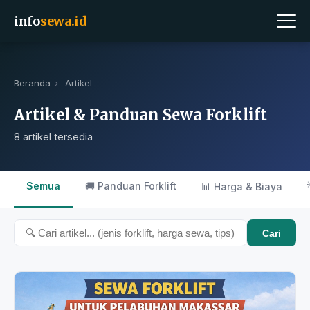
info
sewa.id
Beranda
›
Artikel
Artikel & Panduan Sewa Forklift
8 artikel tersedia
Semua
🚚 Panduan Forklift
📊 Harga & Biaya
Cari